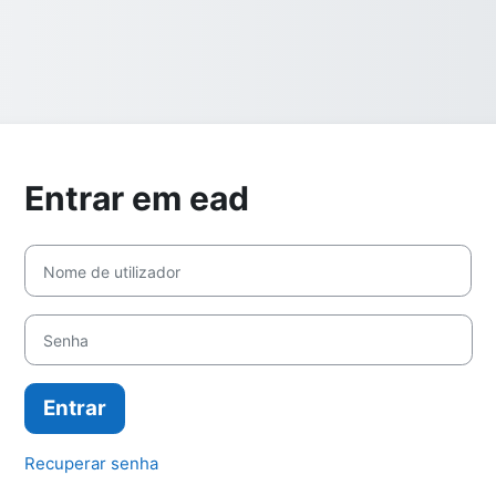
Entrar em ead
Ir para criar nova conta
Nome de utilizador
Senha
Entrar
Recuperar senha